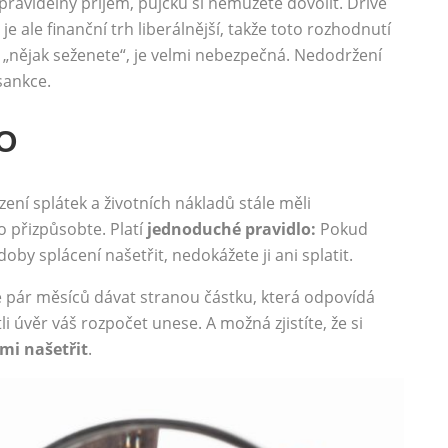
ý pravidelný příjem, půjčku si nemůžete dovolit. Dříve
 je ale finanční trh liberálnější, takže toto rozhodnutí
y „nějak seženete“, je velmi nebezpečná. Nedodržení
sankce.
O
zení splátek a životních nákladů stále měli
o přizpůsobte. Platí
jednoduché pravidlo:
Pokud
y splácení našetřit, nedokážete ji ani splatit.
e pár měsíců dávat stranou částku, která odpovídá
i úvěr váš rozpočet unese. A možná zjistíte, že si
ami našetřit
.