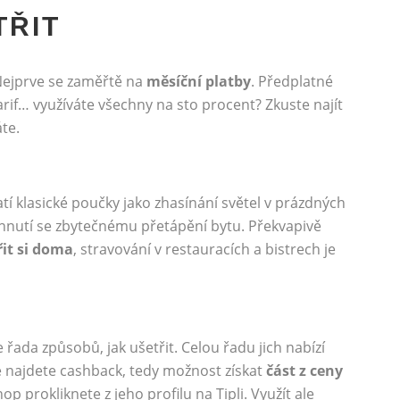
TŘIT
Nejprve se zaměřtě na
měsíční platby
. Předplatné
arif… využíváte všechny na sto procent? Zkuste najít
áte.
atí klasické poučky jako zhasínání světel v prázdných
hnutí se zbytečnému přetápění bytu. Překvapivě
řit si doma
, stravování v restauracích a bistrech je
je řada způsobů, jak ušetřit. Celou řadu jich nabízí
de najdete cashback, tedy možnost získat
část z ceny
p prokliknete z jeho profilu na Tipli. Využít ale