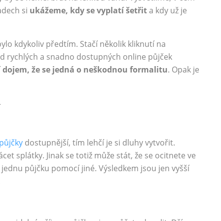
ladech si
ukážeme, kdy se vyplatí šetřit
a kdy už je
ylo kdykoliv předtím. Stačí několik kliknutí na
Trend rychlých a snadno dostupných online půjček
í
dojem, že se jedná o neškodnou formalitu
. Opak je
Í
půjčky
dostupnější, tím lehčí je si dluhy vytvořit.
cet splátky. Jinak se totiž může stát, že se ocitnete ve
 jednu půjčku pomocí jiné. Výsledkem jsou jen vyšší
.