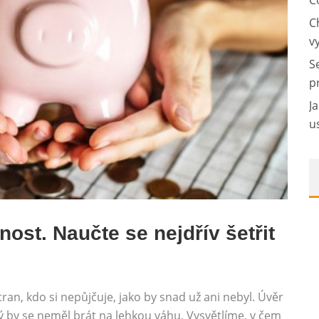
C
C
v
S
p
J
u
ost. Naučte se nejdřív šetřit
an, kdo si nepůjčuje, jako by snad už ani nebyl. Úvěr
rý by se neměl brát na lehkou váhu. Vysvětlíme, v čem