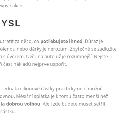
evové akce.
MYSL
utratit za něco, co
potřebujete ihned
. Důraz je
ovolenou nebo dárky je nerozum. Zbytečně se zadlužíte
 s úvěrem. Úvěr na auto už je rozumnější. Nejste-li
ň část nákladů nejprve uspořit.
. Jednak milionové částky prakticky není možné
ovnou. Měsíční splátka je k tomu často menší než
dla dobrou volbou
. Ale i zde budete muset šetřit,
 částku.