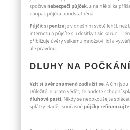
spočívá
nebezpečí půjček
, a na několika přík
naopak půjčka opodstatněná.
Půjčit si peníze
je v dnešním světě lehčí, než b
internetu a půjčíte si i desítky tisíc korun. 
přibližuje úvěry velkému množství lidí a vytvář
ale pravdou.
DLUHY NA POČKÁN
Vzít si úvěr znamená zadlužit se
. A čím jsou
Důležité je proto vědět, že budete schopní splá
dluhové pasti
. Nikdy se nepokoušejte splácet
splátky. Raději současné
půjčky refinancujte