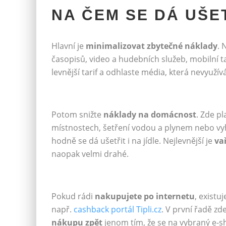
NA ČEM SE DÁ UŠE
Hlavní je
minimalizovat zbytečné náklady
. 
časopisů, video a hudebních služeb, mobilní t
levnější tarif a odhlaste média, která nevyužív
Potom snižte
náklady na domácnost
. Zde pl
místnostech, šetření vodou a plynem nebo vy
hodně se dá ušetřit i na jídle. Nejlevnější je
va
naopak velmi drahé.
Pokud rádi
nakupujete po internetu
, existu
např.
cashback portál Tipli.cz
. V první řadě z
nákupu zpět
jenom tím, že se na vybraný e-sho