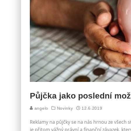
Půjčka jako poslední možn
angelo
Novinky
12.6.2019
Reklamy na půjčky se na nás hrnou ze všech str
je přitom vážný právní a finanční závazek, kte