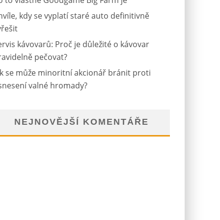
o to vlastně Goodgame Big Farm je
hvíle, kdy se vyplatí staré auto definitivně
yřešit
ervis kávovarů: Proč je důležité o kávovar
ravidelně pečovat?
ak se může minoritní akcionář bránit proti
snesení valné hromady?
NEJNOVĚJŠÍ KOMENTÁŘE