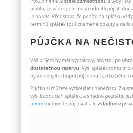
Pokud nemáte
stálé zaměstnání
, a tedy jist
platilo, že vám společnosti odmítli půjčit, dnes
je na vás. Představa, že peníze na splátku vžd
termínů splátek totiž znamená pokuty a další 
PŮJČKA NA NEČIST
Váš příjem by měl být takový, abyste i po uhra
dostatečnou rezervu
. Výši splátek tomu prot
byste nebyli schopni půjčenou částku během dob
Půjčku si můžete vyzkoušet i nanečisto. Zkust
výši budoucích splátek, a snadno poznáte, jestl
peníze
nemusíte půjčovat, ale
zvládnete je s