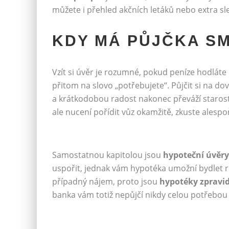
můžete i přehled akčních letáků nebo extra sl
KDY MÁ PŮJČKA S
Vzít si úvěr je rozumné, pokud peníze hodláte 
přitom na slovo „potřebujete“. Půjčit si na d
a krátkodobou radost nakonec převáží starosti
ale nucení pořídit vůz okamžitě, zkuste alespo
Samostatnou kapitolou jsou
hypoteční úvěry
uspořit, jednak vám hypotéka umožní bydlet r
případný nájem, proto jsou
hypotéky zpravi
banka vám totiž nepůjčí nikdy celou potřebou